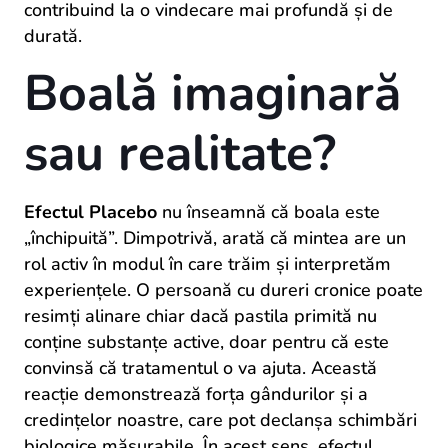
contribuind la o vindecare mai profundă și de
durată.
Boală imaginară
sau realitate?
Efectul Placebo
nu înseamnă că boala este
„închipuită”. Dimpotrivă, arată că mintea are un
rol activ în modul în care trăim și interpretăm
experiențele. O persoană cu dureri cronice poate
resimți alinare chiar dacă pastila primită nu
conține substanțe active, doar pentru că este
convinsă că tratamentul o va ajuta. Această
reacție demonstrează forța gândurilor și a
credințelor noastre, care pot declanșa schimbări
biologice măsurabile. În acest sens, efectul