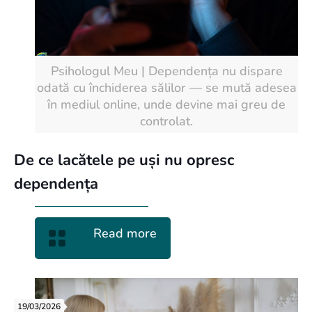
Psihologul Meu | Dependența nu dispare
odată cu închiderea sălilor — se mută adesea
în mediul online, unde devine mai greu de
controlat.
De ce lacătele pe uși nu opresc
dependența
Read more
19/03/2026