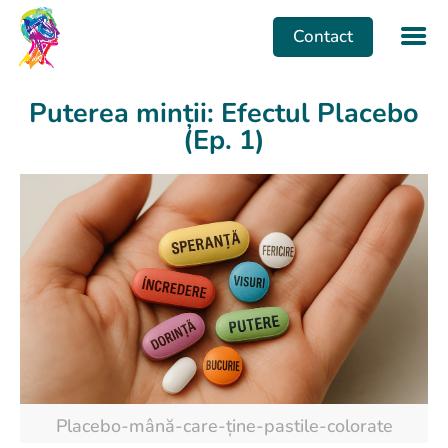
Contact
Puterea minții: Efectul Placebo
(Ep. 1)
Placebo-mână-care-ține-pastile-colorate