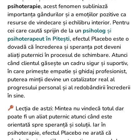
psihoterapie
, acest fenomen subliniază
importanța gândurilor și a emoțiilor pozitive ca
resurse de vindecare și echilibru interior. Pentru
cei care caută sprijin de la un
psiholog
și
psihoterapeut în Pitești
, efectul Placebo este o
dovadă că încrederea și speranța pot deveni
aliați puternici în procesul de schimbare. Atunci
când clientul găsește un cadru sigur și suportiv,
în care primește empatie și ghidaj profesionist,
puterea minții devine un catalizator real al
progresului personal și al redobândirii încrederii
în sine.
Lecția de astzi: Mintea nu vindecă totul dar
poate fi un aliat puternic atunci când este
orientată spre speranță și soluții. Iar în
psihoterapie, efectul Placebo ne arată că