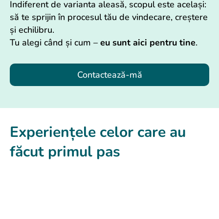
Indiferent de varianta aleasă, scopul este același:
să te sprijin în procesul tău de vindecare, creștere
și echilibru.
Tu alegi când și cum –
eu sunt aici pentru tine
.
Contactează-mă
Experiențele celor care au
făcut primul pas
Am simțit din prima clipă că sunt ascultat fără
judecată, într-un spațiu sigur și cald.