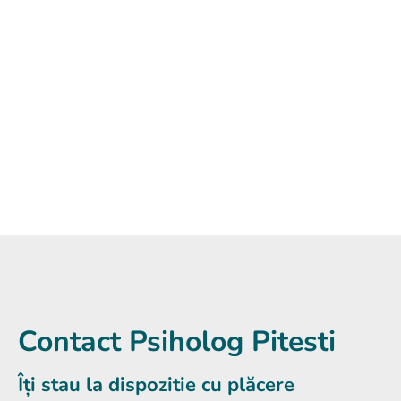
Ne-a ajutat să ne ascultăm cu
adevărat unul pe celălalt. A fost
pentru prima dată când am simțit că
vorbim, nu doar ne certăm.
Andreea P., 35 ani – Pitești
Terapie de cuplu
Contact Psiholog Pitesti
Îți stau la dispozitie cu plăcere