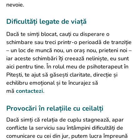
nevoie.
Dificultăți legate de viață
Dacă te simți blocat, cauți cu disperare o
schimbare sau treci printr-o perioadă de tranziție
– un loc de muncă nou, un oraș nou, prieteni noi –
iar aceste schimbări îți creează neliniște, eu sunt
aici pentru tine. În rolul meu de psihoterapeut în
Pitești, te ajut să găsești claritate, direcție și
echilibru emoțional și te încurajez să
mă
contactezi
.
Provocări în relațiile cu ceilalți
Dacă simți că relația de cuplu stagnează, apar
conflicte la serviciu sau întâmpini dificultăți de
comunicare cu cei din jur, putem lucra împreună